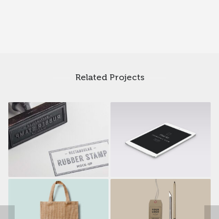
Related Projects
Miamond
Bonfire Lab
Retro Bike
Malford London